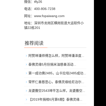
微信：tfly26
电话：400-806-7238
网址：www.fopaiwang.com
地址：深圳市龙岗区横岗街道大运软件小
镇22栋201
推荐阅读
阿赞坤潘师傅怎么样，阿赞坤潘泽度...
泰佛灵缘5月份捐米油慈善活动...
第一成功佛2485，山卡拉培2485成功...
常怀仁善慈悲心，泰佛灵缘给尼泊尔...
龙婆撒空2543坤平怎么样，龙婆撒空...
【2019年捐棺6月第6期】泰佛灵缘...