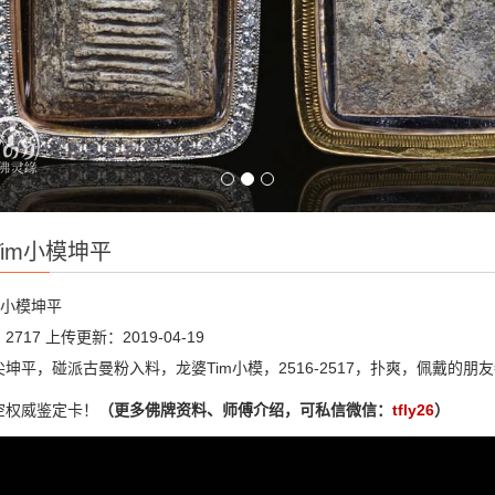
im小模坤平
m小模坤平
2717
上传更新：2019-04-19
坤平，碰派古曼粉入料，龙婆Tim小模，2516-2517，扑爽，佩戴的
空权威鉴定卡！
（更多佛牌资料、师傅介绍，可私信微信：
tfly26
）