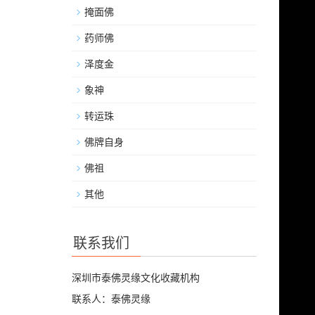
掩面佛
药师佛
泽度金
象神
转运珠
佛牌自身
佛祖
其他
联系我们
深圳市泰佛灵缘文化收藏机构
联系人：泰佛灵缘