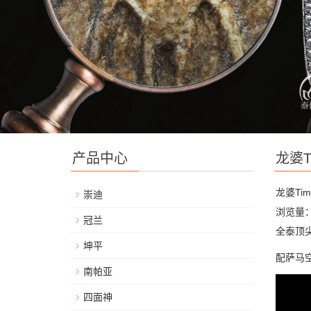
产品中心
龙婆T
龙婆Ti
崇迪
浏览量：
冠兰
全泰顶尖
坤平
配萨马
南帕亚
四面神