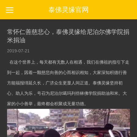
泰佛灵缘官网
常怀仁善慈悲心，泰佛灵缘给尼泊尔佛学院捐
米捐油
2019-07-21
在这个世界上，每天都有无数人在相遇，我们在佛祖的指引下走
到一起，因着一颗慈悲向善的心而相识相知，大家深知积德行善
方能福报绵延久长，广济众生更显人间正道。泰佛灵缘坚持初
心、助人为乐，号召为尼泊尔噶玛列些林佛学院捐助油和米。大
家的小小善举，最终都会积聚成无量功德。