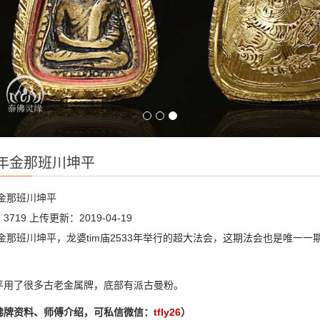
3年金那班川坤平
年金那班川坤平
3719
上传更新：2019-04-19
年金那班川坤平，龙婆tim庙2533年举行的超大法会，这期法会也是唯一
平用了很多古老金属牌，底部有派古曼粉。
佛牌资料、师傅介绍，可私信微信：
tfly26
）