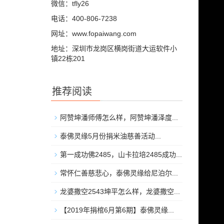
微信：tfly26
电话：400-806-7238
网址：www.fopaiwang.com
地址：深圳市龙岗区横岗街道大运软件小
镇22栋201
推荐阅读
阿赞坤潘师傅怎么样，阿赞坤潘泽度...
泰佛灵缘5月份捐米油慈善活动...
第一成功佛2485，山卡拉培2485成功...
常怀仁善慈悲心，泰佛灵缘给尼泊尔...
龙婆撒空2543坤平怎么样，龙婆撒空...
【2019年捐棺6月第6期】泰佛灵缘...