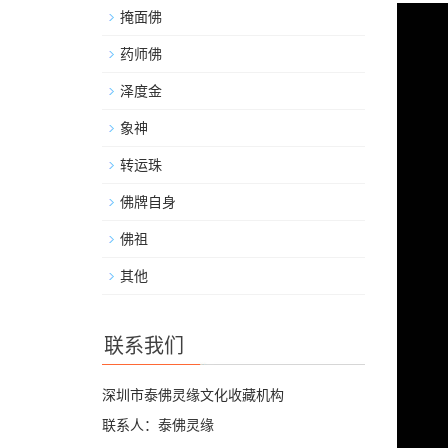
掩面佛
药师佛
泽度金
象神
转运珠
佛牌自身
佛祖
其他
联系我们
深圳市泰佛灵缘文化收藏机构
联系人：泰佛灵缘