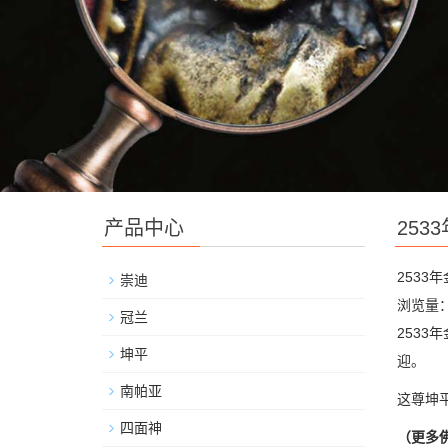
产品中心
253
2533
崇迪
浏览量：
冠兰
2533
坤平
迎。
南帕亚
这尊坤
四面神
（更多