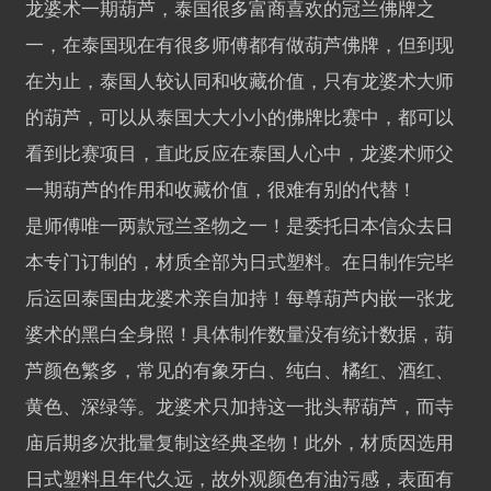
龙婆术一期葫芦，泰国很多富商喜欢的冠兰佛牌之
一，在泰国现在有很多师傅都有做葫芦佛牌，但到现
在为止，泰国人较认同和收藏价值，只有龙婆术大师
的葫芦，可以从泰国大大小小的佛牌比赛中，都可以
看到比赛项目，直此反应在泰国人心中，龙婆术师父
一期葫芦的作用和收藏价值，很难有别的代替！
是师傅唯一两款冠兰圣物之一！是委托日本信众去日
本专门订制的，材质全部为日式塑料。在日制作完毕
后运回泰国由龙婆术亲自加持！每尊葫芦内嵌一张龙
婆术的黑白全身照！具体制作数量没有统计数据，葫
芦颜色繁多，常见的有象牙白、纯白、橘红、酒红、
黄色、深绿等。龙婆术只加持这一批头帮葫芦，而寺
庙后期多次批量复制这经典圣物！此外，材质因选用
日式塑料且年代久远，故外观颜色有油污感，表面有