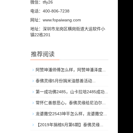
微信：tfly26
电话：400-806-7238
网址：www.fopaiwang.com
地址：深圳市龙岗区横岗街道大运软件小
镇22栋201
推荐阅读
阿赞坤潘师傅怎么样，阿赞坤潘泽度...
泰佛灵缘5月份捐米油慈善活动...
第一成功佛2485，山卡拉培2485成功...
常怀仁善慈悲心，泰佛灵缘给尼泊尔...
龙婆撒空2543坤平怎么样，龙婆撒空...
【2019年捐棺6月第6期】泰佛灵缘...