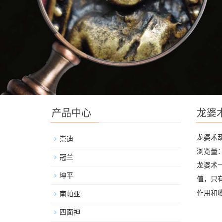
产品中心
龙婆
龙婆术
崇迪
浏览量：
冠兰
龙婆术
坤平
值，只
作用和
南帕亚
四面神