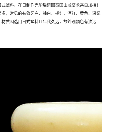
日式塑料。在日制作完毕后运回泰国由龙婆术亲自加持！
繁多，常见的有象牙白、纯白、橘红、酒红、黄色、深绿
，材质因选用日式塑料且年代久远，故外观颜色有油污