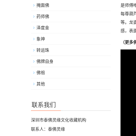
掩面佛
是师傅
每尊葫
药师佛
等。龙
泽度金
感，表
象神
（更多
转运珠
佛牌自身
佛祖
其他
联系我们
深圳市泰佛灵缘文化收藏机构
联系人：泰佛灵缘