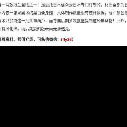
唯一两款冠兰圣物之一！是委托日本信众去日本专门订制的，材质全部为
芦内嵌一张龙婆术的黑白全身照！具体制作数量没有统计数据，葫芦颜色
婆术只加持这一批头帮葫芦，而寺庙后期多次批量复制这经典圣物！此外
面有风化纹。而后期复刻版表面光滑透亮。
佛牌资料、师傅介绍，可私信微信：
tfly26
）