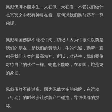
佩戴佛牌不能杀生，人在做，天在看，不管我们做什
么冥冥之中都有神灵在看。更何况我们胸前还有一尊
佛呢。
佩戴泰国佛牌不能吃牛肉，切记！因为牛很久以前是
我们的朋友，是我们的劳动力，牛的忠诚，勤劳一直
都是我们人类的最高精神。所以，对待牛，我们要像
对待自己的伙伴一样。蛇也不能吃，在泰国，蛇是龙
的象征。
佩戴佛牌不能过多。因为佩戴太多的佛牌，在运动
（行动）的时候会让佛牌产生碰撞，导致佛牌的损
坏。