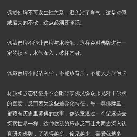
佩戴佛牌不可发生性关系，避免沾了晦气，这是对佩
戴最大的不敬，这点必须要谨记。
佩戴佛牌不能让佛牌与水接触，这样会对佛牌进行一
定的损坏，水气深入，破坏肉身。
佩戴佛牌不能沾灰尘，不能放背后，不能大力压佛牌
材质和形态特征并不会阻碍泰佛灵缘众师兄对于佛牌
的喜爱，反而因为这些差异化特征，每一尊佛牌里，
都藏有历史里师傅的故事，像孩童透过一个望远镜去
探索世界一样，这种收获的乐趣反而让共同去深入认
真研究佛牌，了解得越多，偏见越少，喜爱就越多