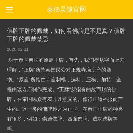
泰佛灵缘官网
佛牌正牌的佩戴，如何看佛牌是不是真？佛牌
正牌的佩戴禁忌
2020-02-11
对于泰国佛牌的原庙正牌，首先，我们得从字面上去
理解，“正牌”所指泰国民众对正规寺庙所产的圣
物。“原庙”所指由寺庙制模，选料、压模、加持，全
程由该寺庙制作完成。“正牌”所指有曲故而封的佛
牌，在泰国民众有着非凡意义的。修行正道福报而产
生的。这一类的佛牌称之为正牌。在泰国正牌的种类
有很多，例如：崇迪佛牌、四面佛牌、成功佛牌等
等。