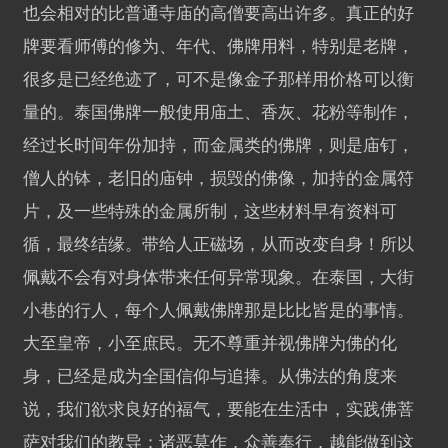
也会相对的比普通寺庙的高僧要高出许多。真正的好
牌要看师傅的修为、年代、佛牌用料，特别是老牌，
很多是已经绝迹了，可不是像金子那样用价格可以衡
量的。泰国佛牌一般使用庙土、香灰、花粉等制作，
经过长时间年份加持，而金属类的佛牌，则是庙钉，
僧人的钵，老旧的庙钟，损毁的佛像，加持的金属符
片，及一些特殊的金属所制，这些材料早有资料可
循，最终结缘。带给人正磁场，从而改变自身！所以
佩戴不会有对身体带来任何异常现象。在泰国，大街
小巷的行人，每个人佩戴佛牌那是比比皆是的事情。
大至皇帝，小至庶民。无不尊重并视佛牌为佛的化
身，已经是成为全国信仰与追捧。从佛法的角度来
说，我们欲求良好的福气，要能在生活中，实践佛菩
萨对我们的教导：诸恶莫作，众善奉行，越能做到这