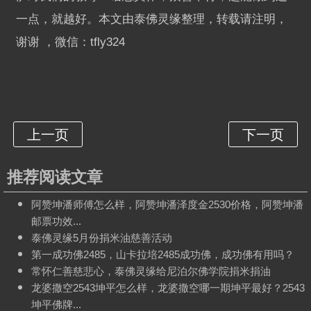
一点，就越好。本文由泰佛灵缘整理，转载请注明，
谢谢 ，微信：tfly324
推荐阅读文章
阿赞坤潘师傅怎么样，阿赞坤潘泽度金2530价格，阿赞坤潘
邮票功效...
泰佛灵缘5月份捐米油慈善活动
第一成功佛2485，山卡拉培2485成功佛，成功佛有用吗？
常怀仁善慈悲心，泰佛灵缘给尼泊尔佛学院捐米捐油
龙婆撒空2543坤平怎么样，龙婆撒空哪一期坤平最好？2543
坤平佛牌...