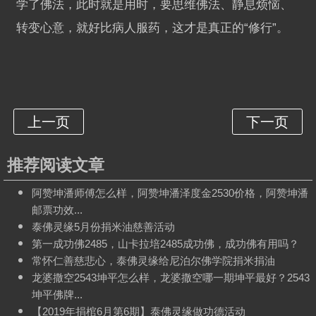
学了佛法，此时就是用时，要思维佛法、静息烦恼、
转变心意，就好比病人服药，这才是真正的“修行”。
推荐阅读文章
阿赞坤潘师傅怎么样，阿赞坤潘泽度金2530价格，阿赞坤潘
邮票功效...
泰佛灵缘5月份捐米油慈善活动
第一成功佛2485，山卡拉培2485成功佛，成功佛有用吗？
常怀仁善慈悲心，泰佛灵缘给尼泊尔佛学院捐米捐油
龙婆撒空2543坤平怎么样，龙婆撒空哪一期坤平最好？2543
坤平佛牌...
【2019年捐棺6月第6期】泰佛灵缘做功德活动