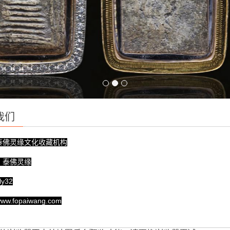
我们
泰佛灵缘文化收藏机构
：泰佛灵缘
y32
.fopaiwang.com
圳市龙岗区横岗街道大运软件小镇22栋201