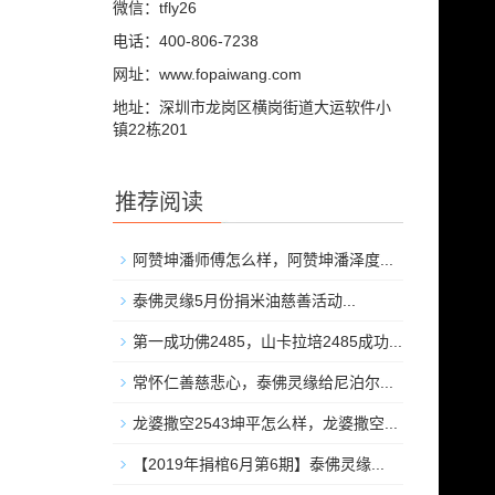
微信：tfly26
电话：400-806-7238
网址：www.fopaiwang.com
地址：深圳市龙岗区横岗街道大运软件小
镇22栋201
推荐阅读
阿赞坤潘师傅怎么样，阿赞坤潘泽度...
泰佛灵缘5月份捐米油慈善活动...
第一成功佛2485，山卡拉培2485成功...
常怀仁善慈悲心，泰佛灵缘给尼泊尔...
龙婆撒空2543坤平怎么样，龙婆撒空...
【2019年捐棺6月第6期】泰佛灵缘...