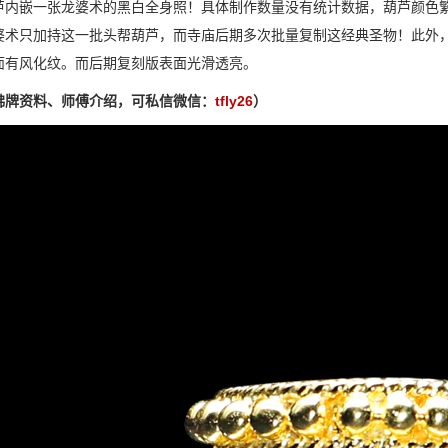
芦内嵌一张龙婆术的黑白全身照！具体制作数量没有统计数据，葫芦颜色
婆术只加持这一批头帮葫芦，而寺庙后期多次批量复制这经典圣物！此外
面有风化纹。而后期复刻版表面光滑透亮。
佛牌资料、师傅介绍，可私信微信：
tfly26
）