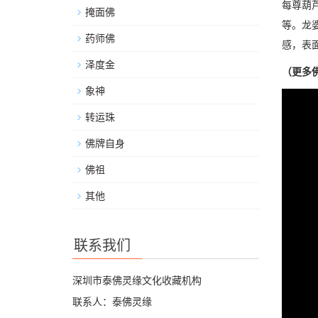
每尊葫
掩面佛
等。龙
药师佛
感，表
泽度金
（更多
象神
转运珠
佛牌自身
佛祖
其他
联系我们
深圳市泰佛灵缘文化收藏机构
联系人：泰佛灵缘