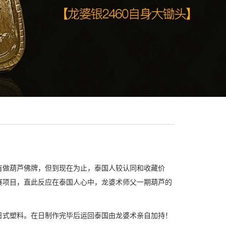
有做葫芦佛牌，但到现在为止，泰国人较认同和收藏价
赛项目，直此反应在泰国人心中，龙婆术师父一期葫芦的
日式塑料。在日制作完毕后运回泰国由龙婆术亲自加持！