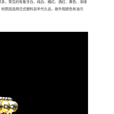
繁多，常见的有象牙白、纯白、橘红、酒红、黄色、深绿
，材质因选用日式塑料且年代久远，故外观颜色有油污