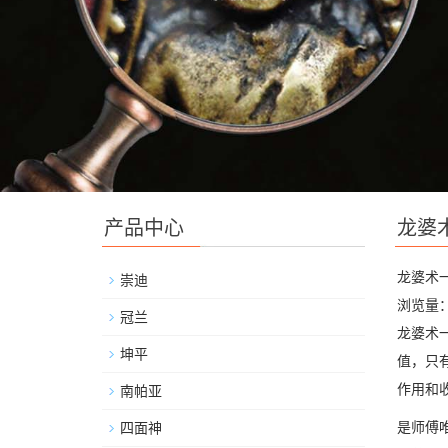
产品中心
龙婆
龙婆术
崇迪
浏览量：
冠兰
龙婆术
坤平
值，只
作用和
南帕亚
是师傅
四面神