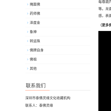
每尊葫
掩面佛
等。龙
药师佛
感，表
泽度金
（更多
象神
转运珠
佛牌自身
佛祖
其他
联系我们
深圳市泰佛灵缘文化收藏机构
联系人：泰佛灵缘