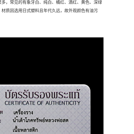
繁多，常见的有象牙白、纯白、橘红、酒红、黄色、深绿
，材质因选用日式塑料且年代久远，故外观颜色有油污