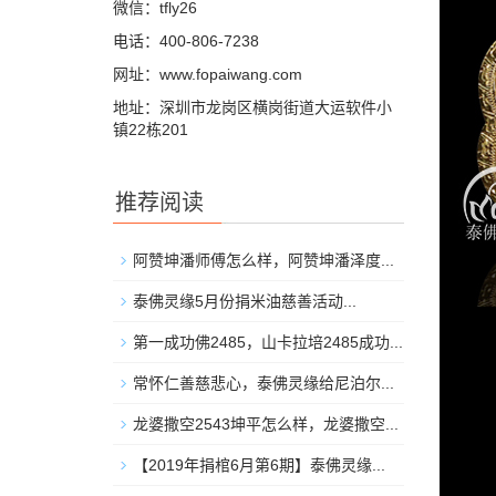
微信：tfly26
电话：400-806-7238
网址：www.fopaiwang.com
地址：深圳市龙岗区横岗街道大运软件小
镇22栋201
推荐阅读
阿赞坤潘师傅怎么样，阿赞坤潘泽度...
泰佛灵缘5月份捐米油慈善活动...
第一成功佛2485，山卡拉培2485成功...
常怀仁善慈悲心，泰佛灵缘给尼泊尔...
龙婆撒空2543坤平怎么样，龙婆撒空...
【2019年捐棺6月第6期】泰佛灵缘...