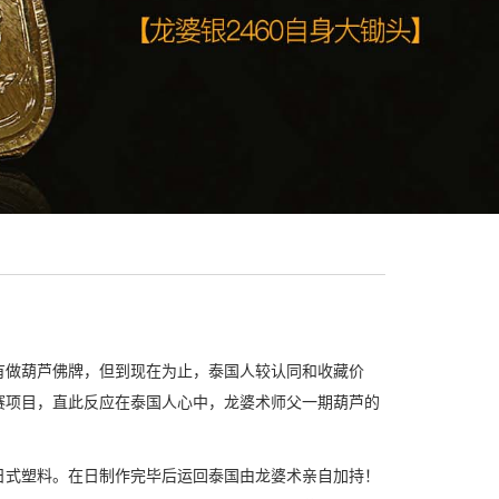
有做葫芦佛牌，但到现在为止，泰国人较认同和收藏价
赛项目，直此反应在泰国人心中，龙婆术师父一期葫芦的
日式塑料。在日制作完毕后运回泰国由龙婆术亲自加持！