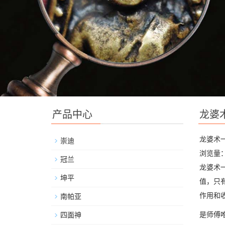
产品中心
龙婆
龙婆术
崇迪
浏览量：
冠兰
龙婆术
坤平
值，只
作用和
南帕亚
是师傅
四面神