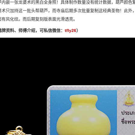
芦内嵌一张龙婆术的黑白全身照！具体制作数量没有统计数据，葫芦颜色
婆术只加持这一批头帮葫芦，而寺庙后期多次批量复制这经典圣物！此外
面有风化纹。而后期复刻版表面光滑透亮。
佛牌资料、师傅介绍，可私信微信：
tfly26
）