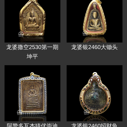
龙婆撒空2530第一期
龙婆银2460大锄头
坤平
阿赞多瓦杰猜优崇迪
龙婆银2460招财龟