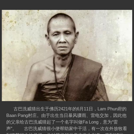
古巴洗威猜出生于佛历2421年的6月11日，Lam Phun府的
Baan Pang村庄。由于出生当日暴风骤雨、雷电交加，因此他
的父亲给古巴洗威猜起了一个名字叫做Fa Long，意为“雷
声”。 古巴洗威猜很小便帮助家中干活，有一次在外放牧看